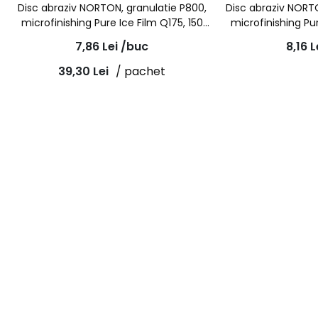
Disc abraziv NORTON, granulatie P800,
Disc abraziv NORTO
microfinishing Pure Ice Film Q175, 150
microfinishing Pur
mm, 15 gauri
mm, 1
7,86
Lei
/buc
8,16
L
39,30
Lei
/ pachet