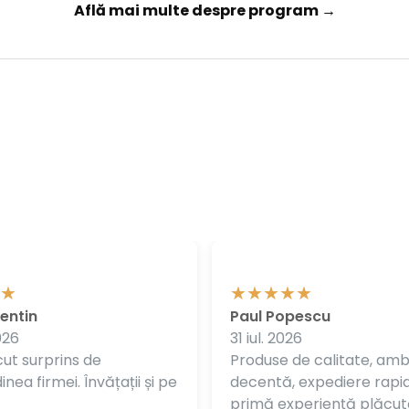
Află mai multe despre program →
entin
Paul Popescu
026
31 iul. 2026
ut surprins de
Produse de calitate, am
nea firmei. Învățații și pe
decentă, expediere rapi
primă experiență plăcut