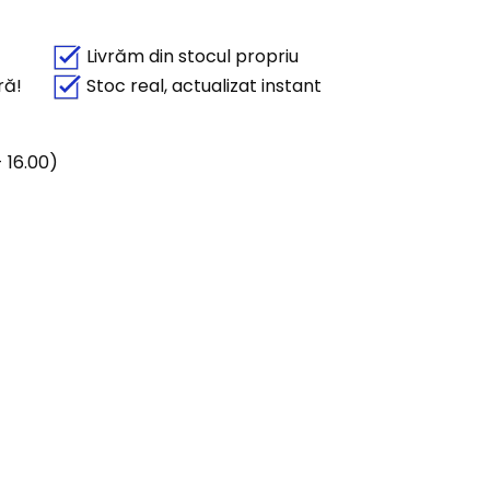
Livrăm din stocul propriu
ră!
Stoc real, actualizat instant
 16.00)