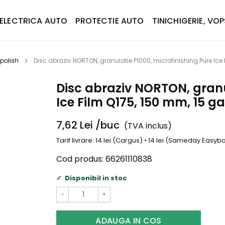
ELECTRICA AUTO
PROTECTIE AUTO
TINICHIGERIE, VOP
 polish
Disc abraziv NORTON, granulatie P1000, microfinishing Pure Ice 
Disc abraziv NORTON, granu
Ice Film Q175, 150 mm, 15 ga
7,62
Lei
/buc
(TVA inclus)
Tarif livrare: 14 lei (Cargus) • 14 lei (Sameday Easy
Cod produs:
66261110838
Disponibil in stoc
−
+
ADAUGA IN COS