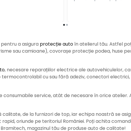
e pentru a asigura
protecție auto
î
n atelierul tău. Astfel po
urisme sau camioane), covorașe protecție podea, huse pent
to
, necesare reparațiilor electrice ale autovehiculelor, c
ermocontrolabil cu sau fără adeziv, conectori electrici, b
consumabile service, atât de necesare în orice atelier. Ace
alitate, de la furnizori de top, iar echipa noastră se asig
rat rapid, oriunde pe teritoriul României. Poți achita coman
e Bramitech, magazinul tău de produse auto de calitate!