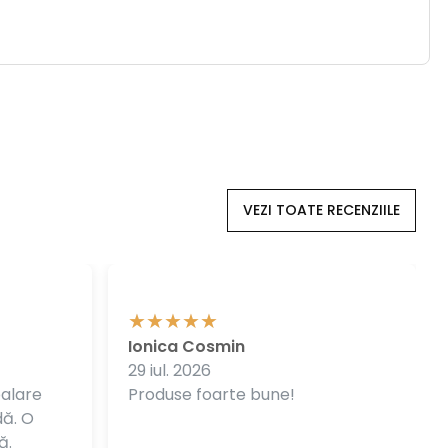
VEZI TOATE RECENZIILE
Ionica Cosmin
29 iul. 2026
balare
Produse foarte bune!
dă. O
ă.