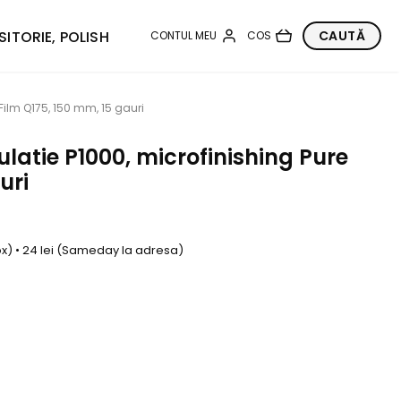
SITORIE, POLISH
Film Q175, 150 mm, 15 gauri
latie P1000, microfinishing Pure
uri
box) • 24 lei (Sameday la adresa)