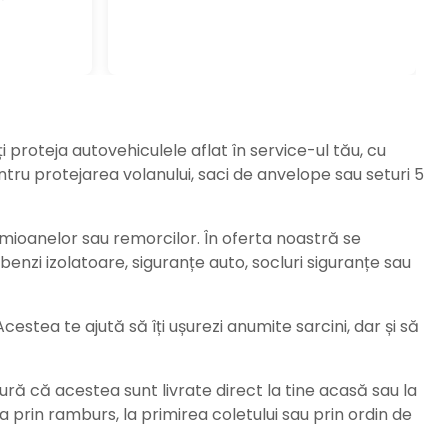
ți proteja autovehiculele aflat în service-ul tău, cu
ru protejarea volanului, saci de anvelope sau seturi 5
amioanelor sau remorcilor. În oferta noastră se
enzi izolatoare, siguranțe auto, socluri siguranțe sau
stea te ajută să îți ușurezi anumite sarcini, dar și să
ură că acestea sunt livrate direct la tine acasă sau la
da prin ramburs, la primirea coletului sau prin ordin de