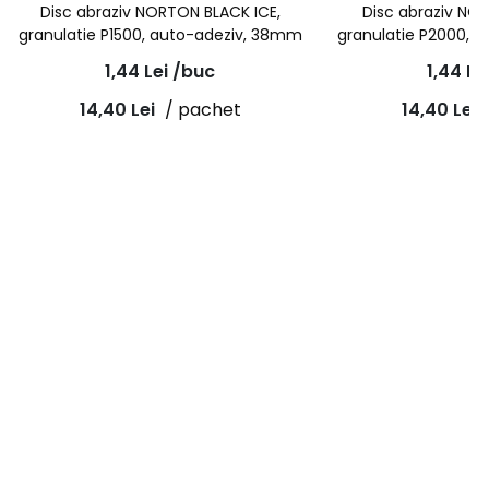
Disc abraziv NORTON BLACK ICE,
Disc abraziv NO
granulatie P1500, auto-adeziv, 38mm
granulatie P2000, 
1,44
Lei
/buc
1,44
Le
14,40
Lei
/ pachet
14,40
Lei