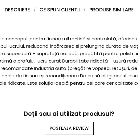
DESCRIERE
CE SPUN CLIENTII
PRODUSE SIMILARE
te conceput pentru finisare ultra-fină și controlată, oferind un
ul lucrului, reducând încărcarea și prelungind durata de viață
sare superioară – suprafață netedă, pregătită pentru polish fin
timă a prafului, lucru curat Durabilitate ridicată – uzură re
i recomandate Industria auto (pregătire vopsea, retușuri, de
esionale de finisare și recondiționare De ce să alegi acest disc
e ridicate. Este soluția ideală pentru cei care cer calitate c
Deții sau ai utilizat produsul?
POSTEAZA REVIEW