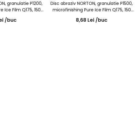
N, granulatie P1200,
Disc abraziv NORTON, granulatie P1500,
e Ice Film Q175, 150
microfinishing Pure Ice Film Q175, 150
5 gauri
mm, 15 gauri
ei
/buc
8,68
Lei
/buc