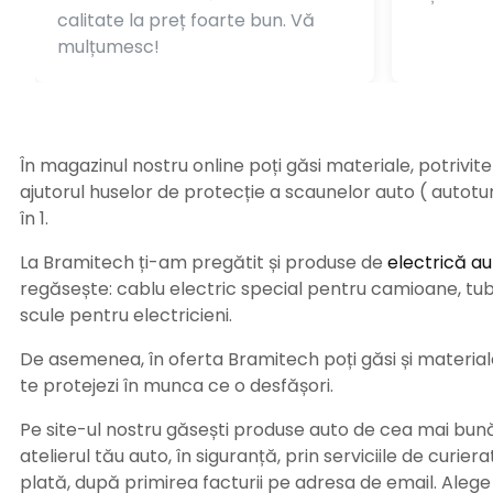
calitate la preț foarte bun. Vă
mulțumesc!
În magazinul nostru online poți găsi materiale, potrivit
ajutorul huselor de protecție a scaunelor auto ( autot
în 1.
La Bramitech ți-am pregătit și produse de
electrică au
regăsește: cablu electric special pentru camioane, tub t
scule pentru electricieni.
De asemenea, în oferta Bramitech poți găsi și materiale 
te protejezi în munca ce o desfășori.
Pe site-ul nostru găsești produse auto de cea mai bună c
atelierul tău auto, în siguranță, prin serviciile de curie
plată, după primirea facturii pe adresa de email. Aleg