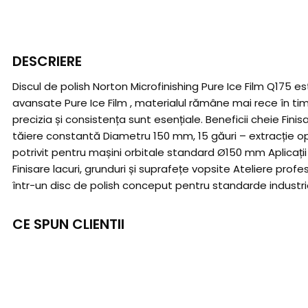
DESCRIERE
Discul de polish Norton Microfinishing Pure Ice Film Q175 es
avansate Pure Ice Film , materialul rămâne mai rece în timp
precizia și consistența sunt esențiale. Beneficii cheie Fini
tăiere constantă Diametru 150 mm, 15 găuri – extracție op
potrivit pentru mașini orbitale standard Ø150 mm Aplicați
Finisare lacuri, grunduri și suprafețe vopsite Ateliere prof
într-un disc de polish conceput pentru standarde industrial
CE SPUN CLIENTII