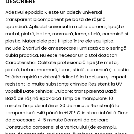
DESCRIERE
Adezivul epoxidic K este un adeziv universal
transparent bicomponent pe bază de rășină
epoxidică. Aplicabil universal în multe domenii, lipește
metal, piatră, beton, marmură, lemn, sticlă, ceramică și
plastic. Materialele pot fi lipite între ele sau lipite.
Include 2 vârfuri de amestecare Furnizată ca o seringă
dublă practică. Nu este necesar un pistol dozator!
Caracteristici: Calitate profesională Lipește metal,
piatră, beton, marmură, lemn, sticlă, ceramică și plastic
întărire rapidă rezistență ridicată la tracțiune și impact
rezistent la multe substanțe chimice Rezistent la UV
vopsibil Date tehnice: Culoare: transparentă Bază:
Bază de rășină epoxidică Timp de manipulare: 10
minute Timp de întărire: 30 de minute Rezistență la
temperatură: -40 până la +120° C în stare întărită Timp
de procesare: 4-5 minute Domenii de aplicare:
Construcția caroseriei și a vehiculului (de exemplu,