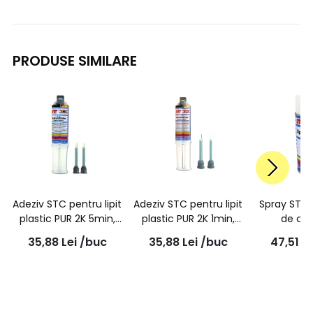
PRODUSE SIMILARE
Adeziv STC pentru lipit
Adeziv STC pentru lipit
Spray STC 
plastic PUR 2K 5min,
plastic PUR 2K 1min,
de co
seringa dubla + 2
seringa dubla + 2
transpare
35,88
Lei
/buc
35,88
Lei
/buc
47,51
Le
mixere 25g
mixere 25g