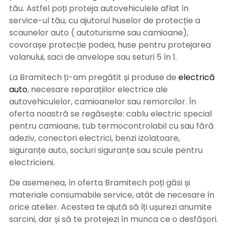
tău. Astfel poți proteja autovehiculele aflat în
service-ul tău, cu ajutorul huselor de protecție a
scaunelor auto ( autoturisme sau camioane),
covorașe protecție podea, huse pentru protejarea
volanului, saci de anvelope sau seturi 5 în 1.
La Bramitech ți-am pregătit și produse de
electrică
auto
, necesare reparațiilor electrice ale
autovehiculelor, camioanelor sau remorcilor. În
oferta noastră se regăsește: cablu electric special
pentru camioane, tub termocontrolabil cu sau fără
adeziv, conectori electrici, benzi izolatoare,
siguranțe auto, socluri siguranțe sau scule pentru
electricieni.
De asemenea, în oferta Bramitech poți găsi și
materiale consumabile service, atât de necesare în
orice atelier. Acestea te ajută să îți ușurezi anumite
sarcini, dar și să te protejezi în munca ce o desfășori.