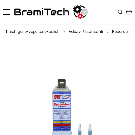
Tinichigerie-vopsitorie-polish
Adezivi / etansanti
Reparatii pl