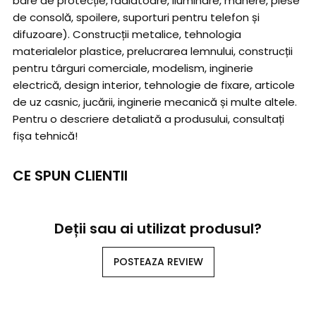
bare de protecție, radiatoare, iluminare, mânere, piese
de consolă, spoilere, suporturi pentru telefon și
difuzoare). Construcții metalice, tehnologia
materialelor plastice, prelucrarea lemnului, construcții
pentru târguri comerciale, modelism, inginerie
electrică, design interior, tehnologie de fixare, articole
de uz casnic, jucării, inginerie mecanică și multe altele.
Pentru o descriere detaliată a produsului, consultați
fișa tehnică!
CE SPUN CLIENTII
Deții sau ai utilizat produsul?
POSTEAZA REVIEW