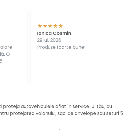
Ionica Cosmin
29 iul. 2026
balare
Produse foarte bune!
dă. O
ă.
ți proteja autovehiculele aflat în service-ul tău, cu
ru protejarea volanului, saci de anvelope sau seturi 5