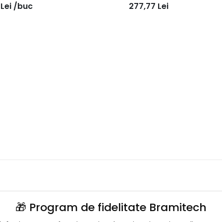
0bc
50bc
5
Lei
/buc
277,77
Lei
🎁 Program de fidelitate Bramitech