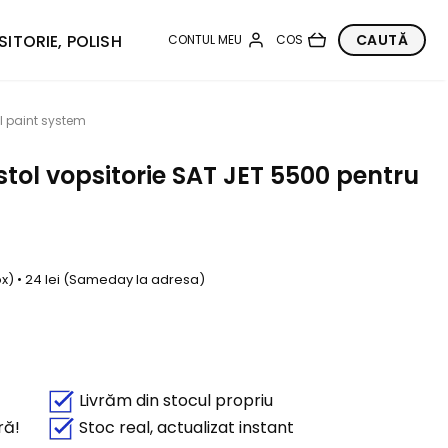
SITORIE, POLISH
l paint system
ol vopsitorie SAT JET 5500 pentru
box) • 24 lei (Sameday la adresa)
Livrăm din stocul propriu
ră!
Stoc real, actualizat instant