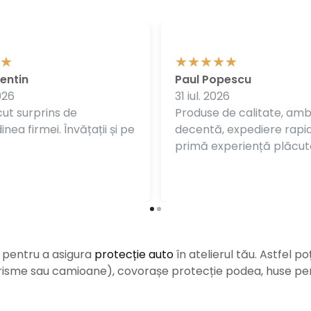
entin
Paul Popescu
026
31 iul. 2026
ut surprins de
Produse de calitate, am
nea firmei. Învățații și pe
decentă, expediere rapi
primă experiență plăcut
e pentru a asigura
protecție auto
î
n atelierul tău. Astfel po
urisme sau camioane), covorașe protecție podea, huse pent