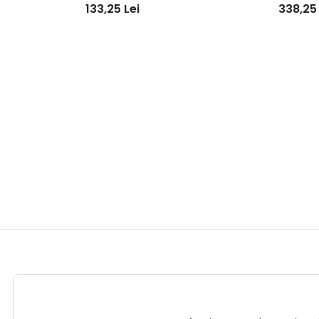
Paint System)
5
133,25
Lei
338,2