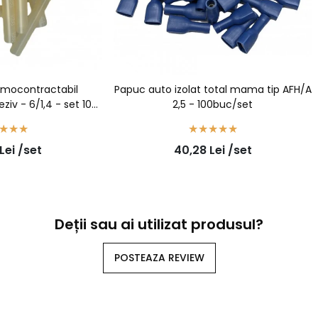
rmocontractabil
Papuc auto izolat total mama tip AFH/A
ziv - 6/1,4 - set 100
2,5 - 100buc/set
cati
Lei
/set
40,28
Lei
/set
Deții sau ai utilizat produsul?
POSTEAZA REVIEW