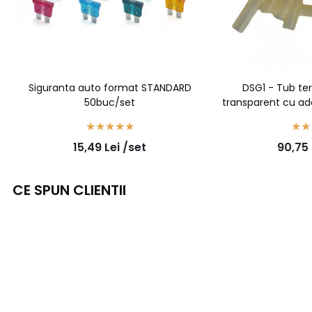
Siguranta auto format STANDARD
DSG1 - Tub te
50buc/set
transparent cu ade
bu
15,49
Lei
/set
90,75
CE SPUN CLIENTII