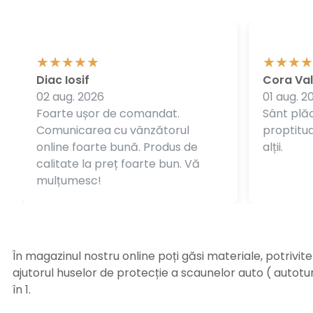
Diac Iosif
Cora Val
02 aug. 2026
01 aug. 2
Foarte ușor de comandat.
Sânt plăc
Comunicarea cu vânzătorul
proptitudi
online foarte bună. Produs de
alții.
calitate la preț foarte bun. Vă
mulțumesc!
În magazinul nostru online poți găsi materiale, potrivit
ajutorul huselor de protecție a scaunelor auto ( autot
în 1.