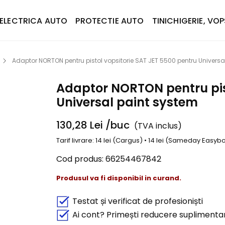
ELECTRICA AUTO
PROTECTIE AUTO
TINICHIGERIE, VOP
Adaptor NORTON pentru pistol vopsitorie SAT JET 5500 pentru Universa
Adaptor NORTON pentru pist
Universal paint system
130,28
Lei
/buc
(TVA inclus)
Tarif livrare: 14 lei (Cargus) • 14 lei (Sameday Easy
Cod produs:
66254467842
Produsul va fi disponibil in curand.
Testat și verificat de profesioniști
Ai cont? Primești reducere suplimenta