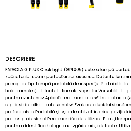
DESCRIERE
FARECLA G PLUS Chek Light (GPL006) este o lampă portabil
zgârieturilor sau imperfecțiunilor ascunse. Datorită luminii
principale Tip: Lampă portabilă de inspecție Portabilitate
hologramele și defectele fine ale vopselei Versatilitate: p
pentru uz intensiv Aplicații recomandate ✔️ Inspectarea și 
repair și detailing profesional ✔️ Evaluarea luciului și uni
profesioniste Portabilă și ușor de utilizat în orice poziț
produs profesional Recomandări de utilizare Porniți lampa 
pentru a identifica holograme, zgârieturi și defecte. Utili