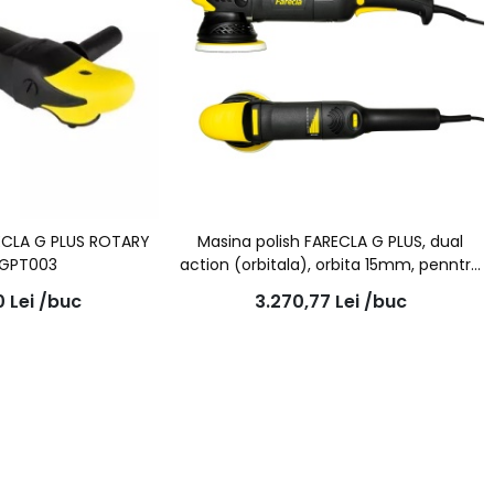
RECLA G PLUS ROTARY
Masina polish FARECLA G PLUS, dual
 GPT003
action (orbitala), orbita 15mm, penntru
pad 150mm, GPT202
0
Lei
/buc
3.270,77
Lei
/buc