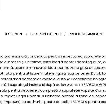
DESCRIERE
CE SPUN CLIENTII
PRODUSE SIMILARE
ă profesională concepută pentru inspectarea suprafețelor au
 sale intense și uniforme, este ideală pentru detailing auto, c
 maximă: ușor de manevrat, ideal pentru zone greu accesibile I
otrivită pentru utilizare în atelier, garaj sau pe teren Durab
corectarea defectelor vopselei auto ✔️ Evidențierea hologramel
formității suprafeței înainte și după polish Avantaje FARECLA G
ie Ideală pentru detalierea completă a suprafeței vopsite Comb
și reglați unghiul pentru iluminarea optimă a zonei de inspect
zați împreună cu pad-uri și paste de polish FARECLA pentru cor