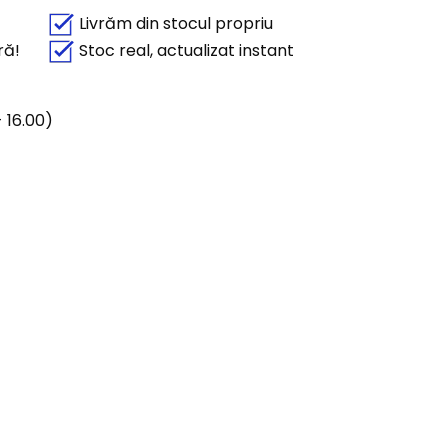
Livrăm din stocul propriu
ră!
Stoc real, actualizat instant
 16.00)