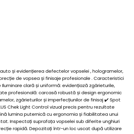
to și evidențierea defectelor vopselei , hologramelor,
orecție de vopsea și finisaje profesionale . Caracteristici
luminare clară și uniformă: evidențiază zgârieturile,
ilitate profesională: carcasă robustă și design ergonomic
or, zgârieturilor și imperfecțiunilor de finisaj ✔️ Spot
 PLUS Chek Light Control vizual precis pentru rezultate
ină lumina puternică cu ergonomia și fiabilitatea unui
at. Inspectați suprafața vopselei sub diferite unghiuri
ecție rapidă. Depozitați într-un loc uscat după utilizare