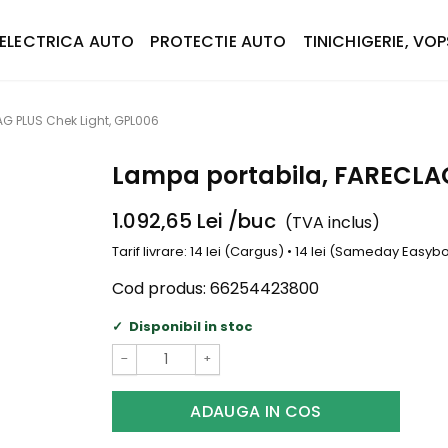
ELECTRICA AUTO
PROTECTIE AUTO
TINICHIGERIE, VOP
G PLUS Chek Light, GPL006
Lampa portabila, FARECLAG
1.092,65
Lei
/buc
(TVA inclus)
Tarif livrare: 14 lei (Cargus) • 14 lei (Sameday Easy
Cod produs:
66254423800
Disponibil in stoc
−
+
ADAUGA IN COS