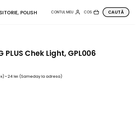
SITORIE, POLISH
 PLUS Chek Light, GPL006
box) • 24 lei (Sameday la adresa)