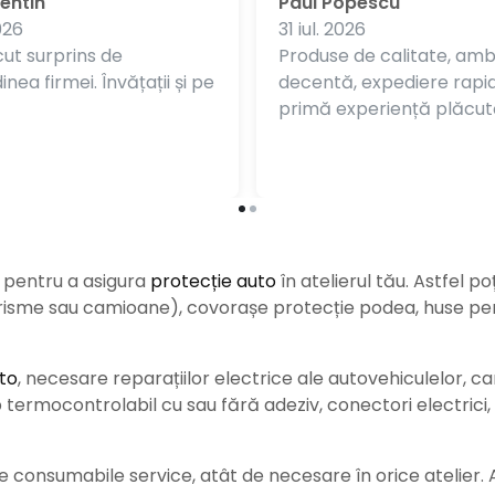
entin
Paul Popescu
026
31 iul. 2026
ut surprins de
Produse de calitate, am
nea firmei. Învățații și pe
decentă, expediere rapi
primă experiență plăcut
e pentru a asigura
protecție auto
î
n atelierul tău. Astfel po
urisme sau camioane), covorașe protecție podea, huse pent
to
, necesare reparațiilor electrice ale autovehiculelor, c
ermocontrolabil cu sau fără adeziv, conectori electrici, b
consumabile service, atât de necesare în orice atelier. Ace