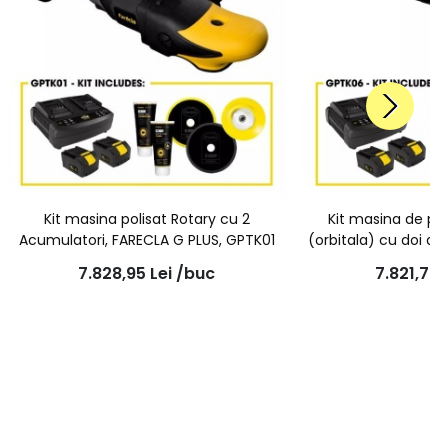
Kit masina polisat Rotary cu 2
Kit masina de pol
Acumulatori, FARECLA G PLUS, GPTK01
(orbitala) cu doi a
G PLUS ,
7.828,95
Lei
/buc
7.821,77