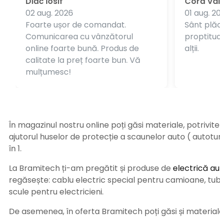
Diac Iosif
Cora Val
02 aug. 2026
01 aug. 2
Foarte ușor de comandat.
Sânt plăc
Comunicarea cu vânzătorul
proptitudi
online foarte bună. Produs de
alții.
calitate la preț foarte bun. Vă
mulțumesc!
În magazinul nostru online poți găsi materiale, potrivit
ajutorul huselor de protecție a scaunelor auto ( autot
în 1.
La Bramitech ți-am pregătit și produse de
electrică au
regăsește: cablu electric special pentru camioane, tub t
scule pentru electricieni.
De asemenea, în oferta Bramitech poți găsi și materiale 