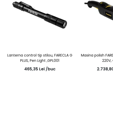
Lanterna control tip stilou, FARECLA G
Masina polish FA
PLUS, Pen Light ,GPL001
220V,
465,35
Lei
/buc
2.738,8