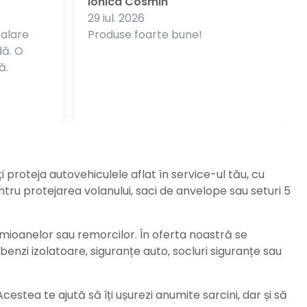
Ionica Cosmin
29 iul. 2026
balare
Produse foarte bune!
dă. O
ă.
ți proteja autovehiculele aflat în service-ul tău, cu
ru protejarea volanului, saci de anvelope sau seturi 5
amioanelor sau remorcilor. În oferta noastră se
enzi izolatoare, siguranțe auto, socluri siguranțe sau
stea te ajută să îți ușurezi anumite sarcini, dar și să