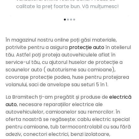
calitate la preț foarte bun. Vă mulțumesc!
În magazinul nostru online poți găsi materiale,
potrivite pentru a asigura
protecție auto
î
n atelierul
tău. Astfel poți proteja autovehiculele aflat în
service-ul tău, cu ajutorul huselor de protecție a
scaunelor auto ( autoturisme sau camioane),
covorașe protecție podea, huse pentru protejarea
volanului, saci de anvelope sau seturi 5 în 1.
La Bramitech ți-am pregătit și produse de
electrică
auto
, necesare reparațiilor electrice ale
autovehiculelor, camioanelor sau remorcilor. În
oferta noastră se regăsește: cablu electric special
pentru camioane, tub termocontrolabil cu sau fără
adeziv, conectori electrici, benzi izolatoare,