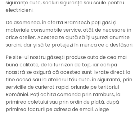
siguranțe auto, socluri siguranțe sau scule pentru
electricieni.
De asemenea, în oferta Bramitech poți găsi și
materiale consumabile service, atât de necesare în
orice atelier. Acestea te ajută să îți ușurezi anumite
sarcini, dar și să te protejezi în munca ce o desfășori.
Pe site-ul nostru găsești produse auto de cea mai
bună calitate, de la furnizori de top, iar echipa
noastră se asigură că acestea sunt livrate direct la
tine acasă sau la atelierul tău auto, în siguranță, prin
serviciile de curierat rapid, oriunde pe teritoriul
României. Poți achita comanda prin ramburs, la
primirea coletului sau prin ordin de plată, după
primirea facturii pe adresa de email. Alege
Bramitech, magazinul tău de produse auto de
calitate!