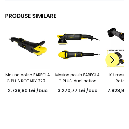
PRODUSE SIMILARE
Masina polish FARECLA
Masina polish FARECLA
Kit masin
G PLUS ROTARY 220V,
G PLUS, dual action
Rotary
GPT003
(orbitala), orbita
Acumulator
2.738,80
Lei
/buc
3.270,77
Lei
/buc
7.828,95
15mm, penntru pad
G PLUS,
150mm, GPT202