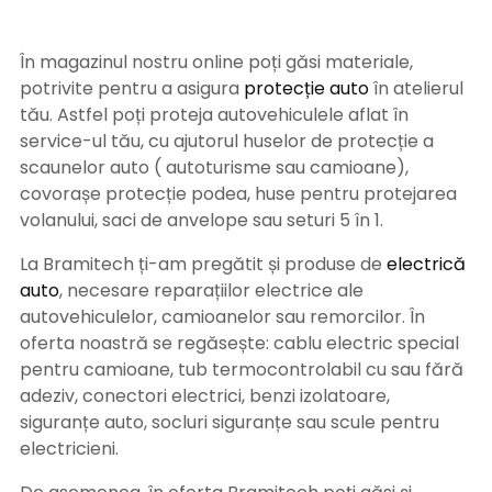
În magazinul nostru online poți găsi materiale,
potrivite pentru a asigura
protecție auto
î
n atelierul
tău. Astfel poți proteja autovehiculele aflat în
service-ul tău, cu ajutorul huselor de protecție a
scaunelor auto ( autoturisme sau camioane),
covorașe protecție podea, huse pentru protejarea
volanului, saci de anvelope sau seturi 5 în 1.
La Bramitech ți-am pregătit și produse de
electrică
auto
, necesare reparațiilor electrice ale
autovehiculelor, camioanelor sau remorcilor. În
oferta noastră se regăsește: cablu electric special
pentru camioane, tub termocontrolabil cu sau fără
adeziv, conectori electrici, benzi izolatoare,
siguranțe auto, socluri siguranțe sau scule pentru
electricieni.