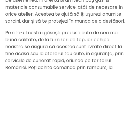
De asemenea, în oferta Bramitech poți găsi și
materiale consumabile service, atât de necesare în
orice atelier. Acestea te ajută să îți ușurezi anumite
sarcini, dar și să te protejezi în munca ce o desfășori.
Pe site-ul nostru găsești produse auto de cea mai
bună calitate, de la furnizori de top, iar echipa
noastră se asigură că acestea sunt livrate direct la
tine acasă sau la atelierul tău auto, în siguranță, prin
serviciile de curierat rapid, oriunde pe teritoriul
României. Poți achita comanda prin ramburs, la
primirea coletului sau prin ordin de plată, după
primirea facturii pe adresa de email. Alege
Bramitech, magazinul tău de produse auto de
calitate!