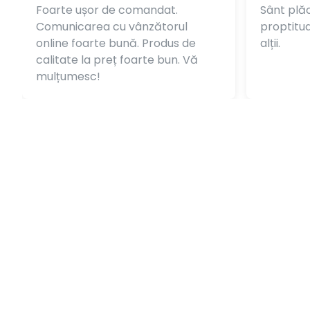
Foarte ușor de comandat.
Sânt plăc
Comunicarea cu vânzătorul
proptitudi
online foarte bună. Produs de
alții.
calitate la preț foarte bun. Vă
mulțumesc!
În magazinul nostru online poți găsi materiale, potrivit
ajutorul huselor de protecție a scaunelor auto ( autot
în 1.
La Bramitech ți-am pregătit și produse de
electrică au
regăsește: cablu electric special pentru camioane, tub t
scule pentru electricieni.
De asemenea, în oferta Bramitech poți găsi și materiale 
te protejezi în munca ce o desfășori.