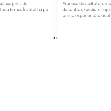
ut surprins de
Produse de calitate, am
nea firmei. Învățații și pe
decentă, expediere rapi
primă experiență plăcut
e pentru a asigura
protecție auto
î
n atelierul tău. Astfel po
urisme sau camioane), covorașe protecție podea, huse pent
to
, necesare reparațiilor electrice ale autovehiculelor, c
ermocontrolabil cu sau fără adeziv, conectori electrici, b
consumabile service, atât de necesare în orice atelier. Ace