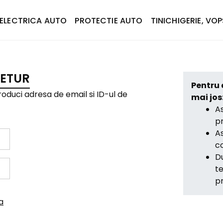
ELECTRICA AUTO
PROTECTIE AUTO
TINICHIGERIE, VOP
ETUR
Pentru 
oduci adresa de email si ID-ul de
mai jos
As
pr
As
co
Du
te
pr
a