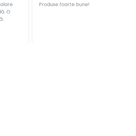
balare
Produse foarte bune!
dă. O
ă.
ți proteja autovehiculele aflat în service-ul tău, cu
ru protejarea volanului, saci de anvelope sau seturi 5
amioanelor sau remorcilor. În oferta noastră se
enzi izolatoare, siguranțe auto, socluri siguranțe sau
stea te ajută să îți ușurezi anumite sarcini, dar și să