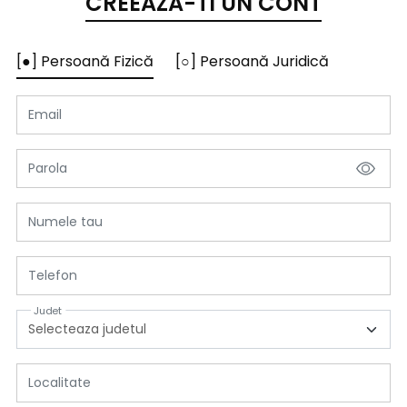
CREEAZA-TI UN CONT
[●] Persoană Fizică
[○] Persoană Juridică
Email
Parola
Numele tau
Telefon
Judet
Localitate