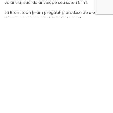
volanului, saci de anvelope sau seturi 5 în 1.
La Bramitech ți-am pregătit și produse de
electrică
auto
, necesare reparațiilor electrice ale
autovehiculelor, camioanelor sau remorcilor. În
oferta noastră se regăsește: cablu electric special
pentru camioane, tub termocontrolabil cu sau fără
adeziv, conectori electrici, benzi izolatoare,
siguranțe auto, socluri siguranțe sau scule pentru
electricieni.
De asemenea, în oferta Bramitech poți găsi și
materiale consumabile service, atât de necesare în
orice atelier. Acestea te ajută să îți ușurezi anumite
sarcini, dar și să te protejezi în munca ce o desfășori.
Pe site-ul nostru găsești produse auto de cea mai
bună calitate, de la furnizori de top, iar echipa
noastră se asigură că acestea sunt livrate direct la
tine acasă sau la atelierul tău auto, în siguranță, prin