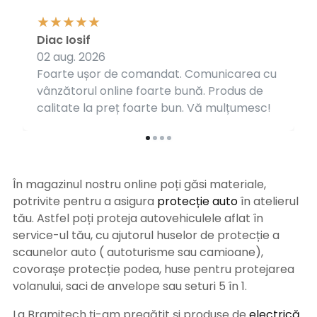
Diac Iosif
02 aug. 2026
Foarte ușor de comandat. Comunicarea cu
vânzătorul online foarte bună. Produs de
calitate la preț foarte bun. Vă mulțumesc!
În magazinul nostru online poți găsi materiale,
potrivite pentru a asigura
protecție auto
î
n atelierul
tău. Astfel poți proteja autovehiculele aflat în
service-ul tău, cu ajutorul huselor de protecție a
scaunelor auto ( autoturisme sau camioane),
covorașe protecție podea, huse pentru protejarea
volanului, saci de anvelope sau seturi 5 în 1.
La Bramitech ți-am pregătit și produse de
electrică