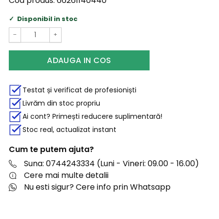
Cod produs:
66261140440
Disponibil in stoc
−
+
ADAUGA IN COS
Testat și verificat de profesioniști
Livrăm din stoc propriu
Ai cont? Primești reducere suplimentară!
Stoc real, actualizat instant
Cum te putem ajuta?
Suna: 0744243334 (Luni - Vineri: 09.00 - 16.00)
Cere mai multe detalii
Nu esti sigur? Cere info prin Whatsapp