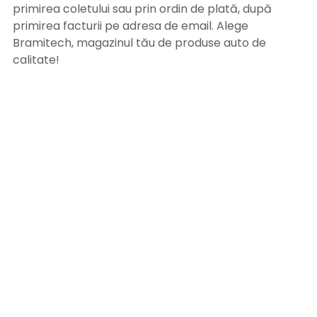
primirea coletului sau prin ordin de plată, după
primirea facturii pe adresa de email. Alege
Bramitech, magazinul tău de produse auto de
calitate!
INFORMATII UTILE
Termeni si conditii
Formular retur
Confidentialitate
Politica de Cookies
ANPC
Solutionarea litigiilor
Informatii legale