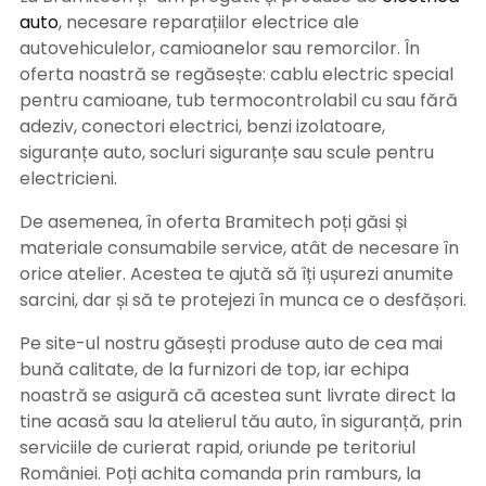
auto
, necesare reparațiilor electrice ale
autovehiculelor, camioanelor sau remorcilor. În
oferta noastră se regăsește: cablu electric special
pentru camioane, tub termocontrolabil cu sau fără
adeziv, conectori electrici, benzi izolatoare,
siguranțe auto, socluri siguranțe sau scule pentru
electricieni.
De asemenea, în oferta Bramitech poți găsi și
materiale consumabile service, atât de necesare în
orice atelier. Acestea te ajută să îți ușurezi anumite
sarcini, dar și să te protejezi în munca ce o desfășori.
Pe site-ul nostru găsești produse auto de cea mai
bună calitate, de la furnizori de top, iar echipa
noastră se asigură că acestea sunt livrate direct la
tine acasă sau la atelierul tău auto, în siguranță, prin
serviciile de curierat rapid, oriunde pe teritoriul
României. Poți achita comanda prin ramburs, la