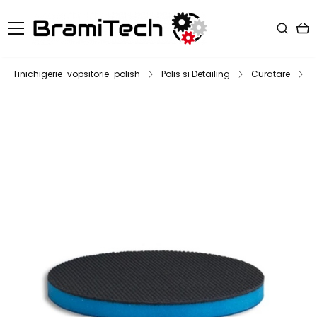
Tinichigerie-vopsitorie-polish
Polis si Detailing
Curatare
D