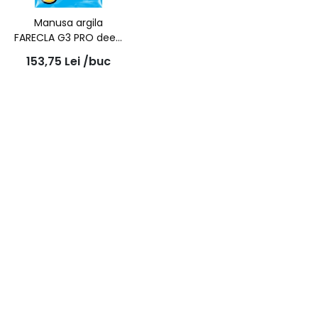
Manusa argila
FARECLA G3 PRO deep
clean clay mitt
153,75
Lei
/buc