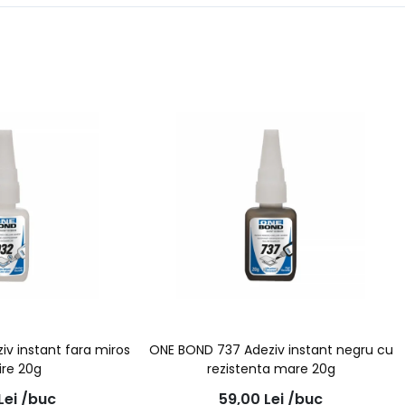
v instant fara miros
ONE BOND 737 Adeziv instant negru cu
bire 20g
rezistenta mare 20g
Lei
/buc
59,00
Lei
/buc