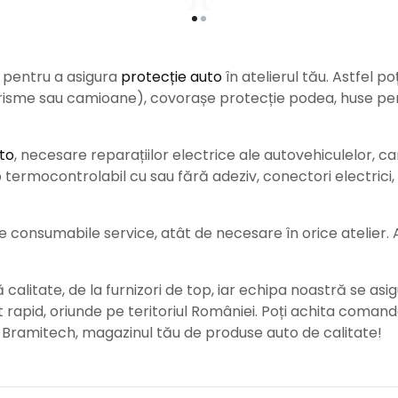
e pentru a asigura
protecție auto
î
n atelierul tău. Astfel po
urisme sau camioane), covorașe protecție podea, huse pent
to
, necesare reparațiilor electrice ale autovehiculelor, c
ermocontrolabil cu sau fără adeziv, conectori electrici, b
consumabile service, atât de necesare în orice atelier. Ace
alitate, de la furnizori de top, iar echipa noastră se asig
rat rapid, oriunde pe teritoriul României. Poți achita coman
e Bramitech, magazinul tău de produse auto de calitate!