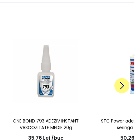
ONE BOND 793 ADEZIV INSTANT
STC Power adeziv
VASCOZITATE MEDIE 20g
seringa du
35,76
Lei
/buc
50,26
L