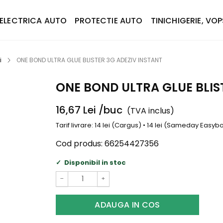
ELECTRICA AUTO
PROTECTIE AUTO
TINICHIGERIE, VOP
i
ONE BOND ULTRA GLUE BLISTER 3G ADEZIV INSTANT
ONE BOND ULTRA GLUE BLIS
16,67
Lei
/buc
(TVA inclus)
Tarif livrare: 14 lei (Cargus) • 14 lei (Sameday Easy
Cod produs:
66254427356
Disponibil in stoc
−
+
ADAUGA IN COS