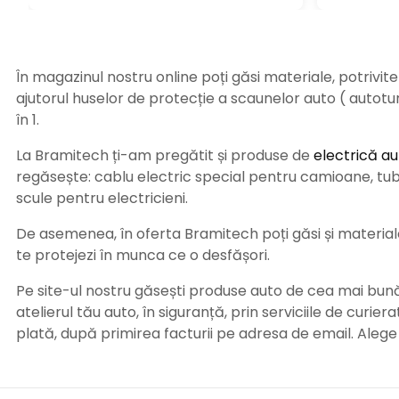
În magazinul nostru online poți găsi materiale, potrivit
ajutorul huselor de protecție a scaunelor auto ( autot
în 1.
La Bramitech ți-am pregătit și produse de
electrică au
regăsește: cablu electric special pentru camioane, tub t
scule pentru electricieni.
De asemenea, în oferta Bramitech poți găsi și materiale 
te protejezi în munca ce o desfășori.
Pe site-ul nostru găsești produse auto de cea mai bună c
atelierul tău auto, în siguranță, prin serviciile de curie
plată, după primirea facturii pe adresa de email. Aleg