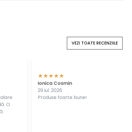
VEZI TOATE RECENZIILE
Ionica Cosmin
29 iul. 2026
balare
Produse foarte bune!
dă. O
ă.