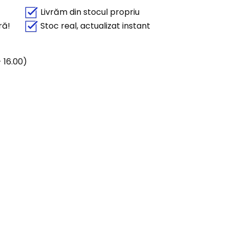
Livrăm din stocul propriu
ră!
Stoc real, actualizat instant
 16.00)