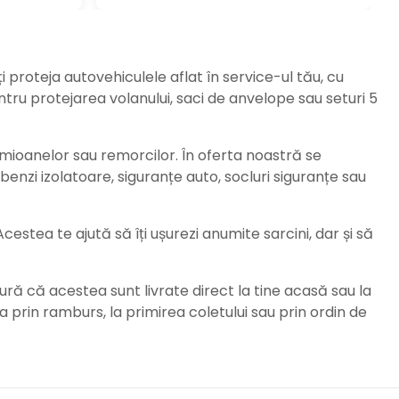
ți proteja autovehiculele aflat în service-ul tău, cu
ru protejarea volanului, saci de anvelope sau seturi 5
amioanelor sau remorcilor. În oferta noastră se
enzi izolatoare, siguranțe auto, socluri siguranțe sau
stea te ajută să îți ușurezi anumite sarcini, dar și să
ură că acestea sunt livrate direct la tine acasă sau la
da prin ramburs, la primirea coletului sau prin ordin de