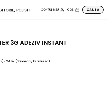
SITORIE, POLISH
TER 3G ADEZIV INSTANT
box) • 24 lei (Sameday la adresa)