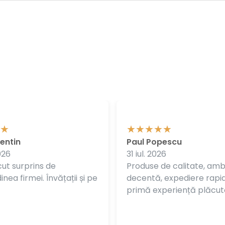
entin
Paul Popescu
026
31 iul. 2026
ut surprins de
Produse de calitate, am
nea firmei. Învățații și pe
decentă, expediere rapi
primă experiență plăcut