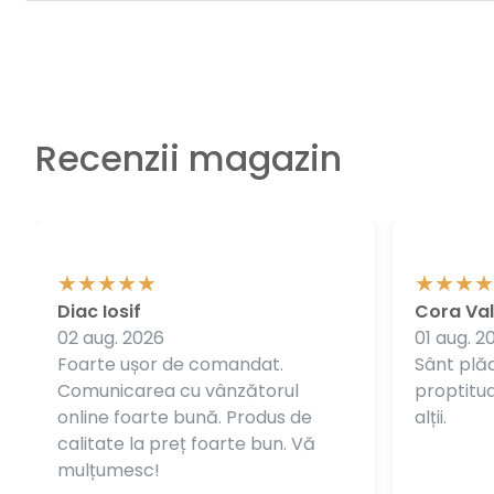
Recenzii magazin
Diac Iosif
Cora Val
02 aug. 2026
01 aug. 2
Foarte ușor de comandat.
Sânt plăc
Comunicarea cu vânzătorul
proptitudi
online foarte bună. Produs de
alții.
calitate la preț foarte bun. Vă
mulțumesc!