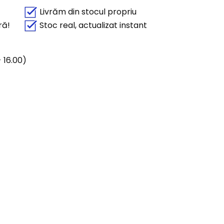
Livrăm din stocul propriu
ră!
Stoc real, actualizat instant
 16.00)