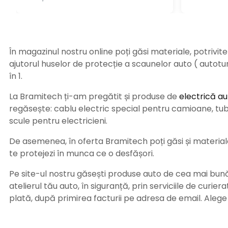
În magazinul nostru online poți găsi materiale, potrivit
ajutorul huselor de protecție a scaunelor auto ( autot
în 1.
La Bramitech ți-am pregătit și produse de
electrică au
regăsește: cablu electric special pentru camioane, tub t
scule pentru electricieni.
De asemenea, în oferta Bramitech poți găsi și materiale 
te protejezi în munca ce o desfășori.
Pe site-ul nostru găsești produse auto de cea mai bună c
atelierul tău auto, în siguranță, prin serviciile de curie
plată, după primirea facturii pe adresa de email. Aleg