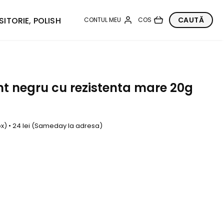
SITORIE, POLISH
t negru cu rezistenta mare 20g
box) • 24 lei (Sameday la adresa)