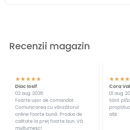
Recenzii magazin
Diac Iosif
Cora Val
02 aug. 2026
01 aug. 2
Foarte ușor de comandat.
Sânt plăc
Comunicarea cu vânzătorul
proptitudi
online foarte bună. Produs de
alții.
calitate la preț foarte bun. Vă
mulțumesc!