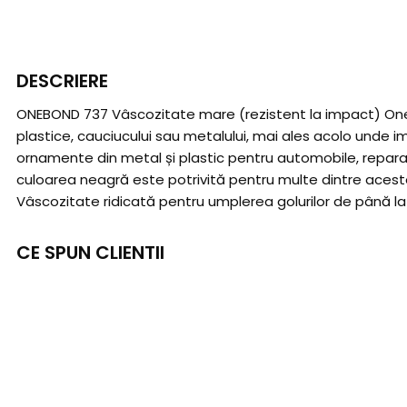
DESCRIERE
ONEBOND 737 Vâscozitate mare (rezistent la impact) OneBond
plastice, cauciucului sau metalului, mai ales acolo unde i
ornamente din metal și plastic pentru automobile, reparați
culoarea neagră este potrivită pentru multe dintre aceste 
Vâscozitate ridicată pentru umplerea golurilor de până l
CE SPUN CLIENTII