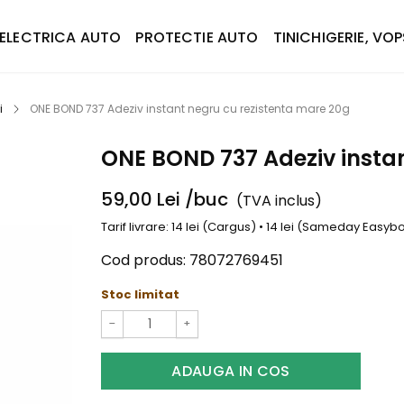
ELECTRICA AUTO
PROTECTIE AUTO
TINICHIGERIE, VOP
i
ONE BOND 737 Adeziv instant negru cu rezistenta mare 20g
ONE BOND 737 Adeziv instan
59,00
Lei
/buc
(TVA inclus)
Tarif livrare: 14 lei (Cargus) • 14 lei (Sameday Easy
Cod produs:
78072769451
Stoc limitat
−
+
ADAUGA IN COS