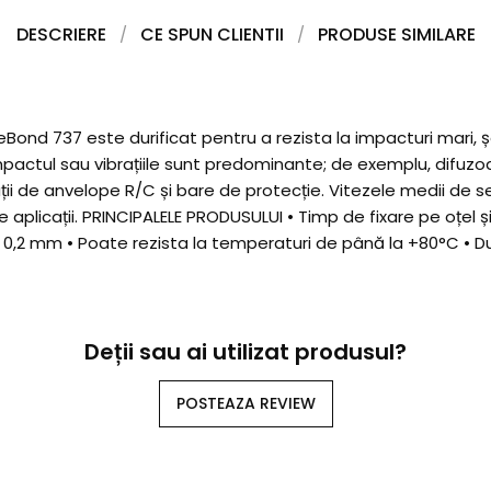
DESCRIERE
CE SPUN CLIENTII
PRODUSE SIMILARE
 737 este durificat pentru a rezista la impacturi mari, șocuri
mpactul sau vibrațiile sunt predominante; de exemplu, difuzo
i de anvelope R/C și bare de protecție. Vitezele medii de se
aplicații. PRINCIPALELE PRODUSULUI • Timp de fixare pe oțel și
a 0,2 mm • Poate rezista la temperaturi de până la +80°C • D
Deții sau ai utilizat produsul?
POSTEAZA REVIEW