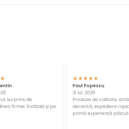
entin
Paul Popescu
026
31 iul. 2026
ut surprins de
Produse de calitate, am
nea firmei. Învățații și pe
decentă, expediere rapi
primă experiență plăcut