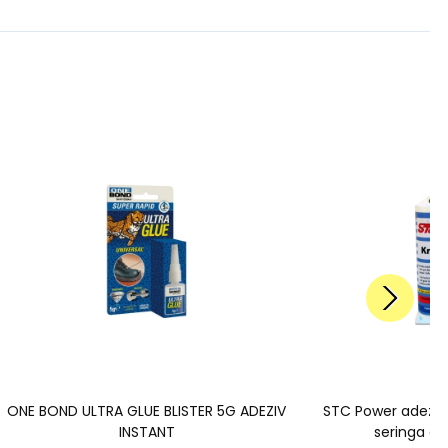
ONE BOND ULTRA GLUE BLISTER 5G ADEZIV
STC Power adeziv
INSTANT
seringa du