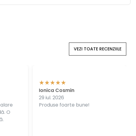
VEZI TOATE RECENZIILE
Ionica Cosmin
29 iul. 2026
balare
Produse foarte bune!
dă. O
ă.