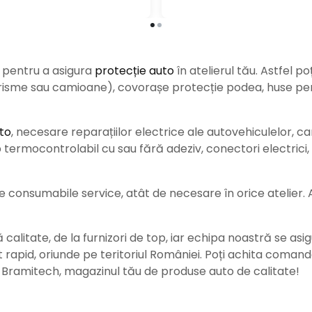
e pentru a asigura
protecție auto
î
n atelierul tău. Astfel po
urisme sau camioane), covorașe protecție podea, huse pent
to
, necesare reparațiilor electrice ale autovehiculelor, c
ermocontrolabil cu sau fără adeziv, conectori electrici, b
consumabile service, atât de necesare în orice atelier. Ace
alitate, de la furnizori de top, iar echipa noastră se asig
rat rapid, oriunde pe teritoriul României. Poți achita coman
e Bramitech, magazinul tău de produse auto de calitate!