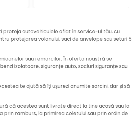
ți proteja autovehiculele aflat în service-ul tău, cu
ru protejarea volanului, saci de anvelope sau seturi 5
amioanelor sau remorcilor. În oferta noastră se
enzi izolatoare, siguranțe auto, socluri siguranțe sau
stea te ajută să îți ușurezi anumite sarcini, dar și să
ură că acestea sunt livrate direct la tine acasă sau la
da prin ramburs, la primirea coletului sau prin ordin de