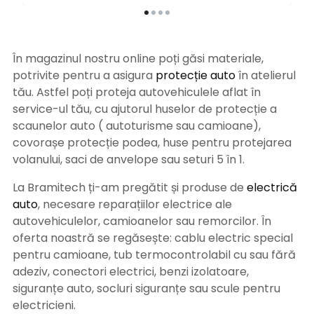
În magazinul nostru online poți găsi materiale,
potrivite pentru a asigura
protecție auto
î
n atelierul
tău. Astfel poți proteja autovehiculele aflat în
service-ul tău, cu ajutorul huselor de protecție a
scaunelor auto ( autoturisme sau camioane),
covorașe protecție podea, huse pentru protejarea
volanului, saci de anvelope sau seturi 5 în 1.
La Bramitech ți-am pregătit și produse de
electrică
auto
, necesare reparațiilor electrice ale
autovehiculelor, camioanelor sau remorcilor. În
oferta noastră se regăsește: cablu electric special
pentru camioane, tub termocontrolabil cu sau fără
adeziv, conectori electrici, benzi izolatoare,
siguranțe auto, socluri siguranțe sau scule pentru
electricieni.