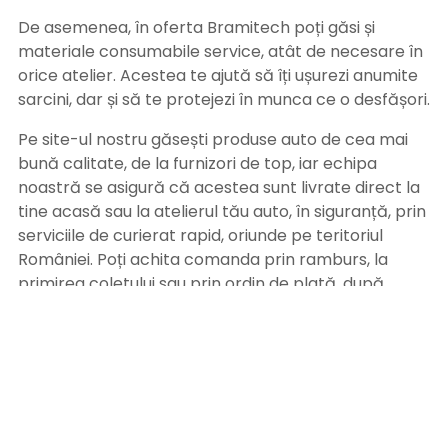
De asemenea, în oferta Bramitech poți găsi și
materiale consumabile service, atât de necesare în
orice atelier. Acestea te ajută să îți ușurezi anumite
sarcini, dar și să te protejezi în munca ce o desfășori.
Pe site-ul nostru găsești produse auto de cea mai
bună calitate, de la furnizori de top, iar echipa
noastră se asigură că acestea sunt livrate direct la
tine acasă sau la atelierul tău auto, în siguranță, prin
serviciile de curierat rapid, oriunde pe teritoriul
României. Poți achita comanda prin ramburs, la
primirea coletului sau prin ordin de plată, după
primirea facturii pe adresa de email. Alege
Bramitech, magazinul tău de produse auto de
calitate!