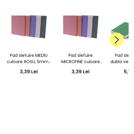
Pad slefuire MEDIU
Pad slefuire
Pad slefu
culoare ROSU, 5mm |
MICROFINE culoare
dubla verd
AG
Verde, 5mm | AG
13mm 
3,39
Lei
3,39
Lei
5,12